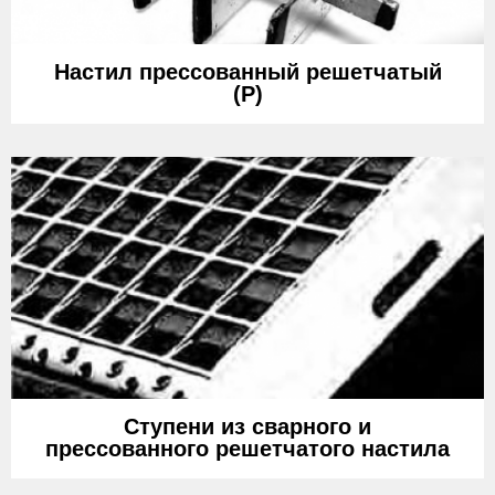
Настил прессованный решетчатый
(Р)
Ступени из сварного и
прессованного решетчатого настила